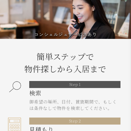
コンシェルジュサービスあり
簡単ステップで
物件探しから入居まで
Step 1
検索
御希望の場所、日付、賃貸期間で、もしく
は条件なしで物件を検索してください。
Step 2
見積もり